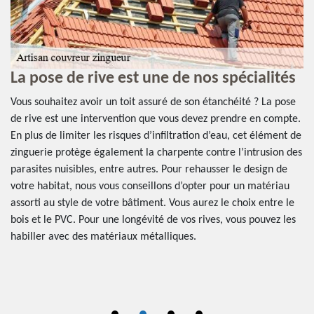
La pose de rive est une de nos spécialités
L
z
Vous souhaitez avoir un toit assuré de son étanchéité ? La pose
de rive est une intervention que vous devez prendre en compte.
t
Le
En plus de limiter les risques d’infiltration d’eau, cet élément de
es
zinguerie protège également la charpente contre l’intrusion des
et
ré
parasites nuisibles, entre autres. Pour rehausser le design de
ts
ce
votre habitat, nous vous conseillons d’opter pour un matériau
à 
assorti au style de votre bâtiment. Vous aurez le choix entre le
r
in
bois et le PVC. Pour une longévité de vos rives, vous pouvez les
s,
pr
habiller avec des matériaux métalliques.
l’
e
av
no