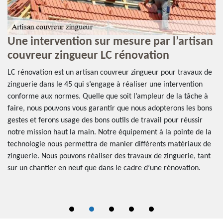
n
L’entreprise LC rénovation se spécialise
V
également en réparation de zinguerie
r
de
Votre zinguerie de toit étant continuellement exposée aux
Dè
intempéries, elle peut subir des dommages au fil des mois ou
en
à
des années. Quoi qu’il en soit, un entretien ponctuel vous
en
ns
permettra d’éviter toute dégradation de la zinguerie. En tout
le
cas, pour toute réparation de zinguerie dans le 45 Loiret, vous
co
la
pouvez prendre contact avec l’artisan couvreur zingueur LC
va
e
rénovation. Quel que soit l’élément de zinguerie à remettre en
dé
t
état, un diagnostic au préalable nous permettra de déceler le
ma
problème et de déterminer la meilleure manière de réparer
d’
l’accessoire. Fiez-vous à notre savoir-faire.