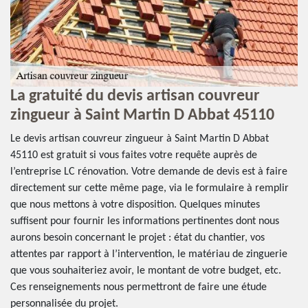
La gratuité du devis artisan couvreur
V
zingueur à Saint Martin D Abbat 45110
c
Le devis artisan couvreur zingueur à Saint Martin D Abbat
LC
se
45110 est gratuit si vous faites votre requête auprès de
Ab
l’entreprise LC rénovation. Votre demande de devis est à faire
ac
directement sur cette même page, via le formulaire à remplir
au
n
que nous mettons à votre disposition. Quelques minutes
af
z
suffisent pour fournir les informations pertinentes dont nous
co
aurons besoin concernant le projet : état du chantier, vos
vo
e
attentes par rapport à l’intervention, le matériau de zinguerie
no
et
que vous souhaiteriez avoir, le montant de votre budget, etc.
éq
Ces renseignements nous permettront de faire une étude
de
personnalisée du projet.