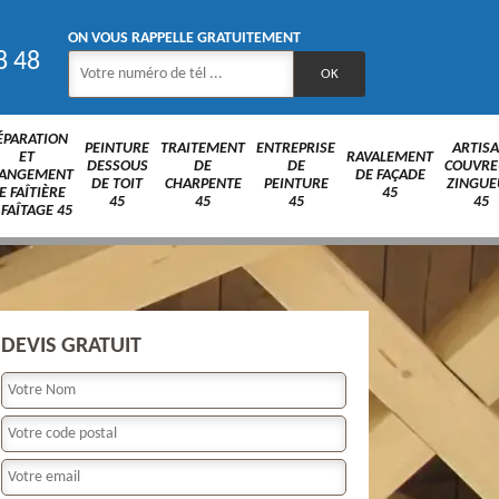
ON VOUS RAPPELLE GRATUITEMENT
8 48
ÉPARATION
PEINTURE
TRAITEMENT
ENTREPRISE
ARTIS
ET
RAVALEMENT
DESSOUS
DE
DE
COUVRE
ANGEMENT
DE FAÇADE
DE TOIT
CHARPENTE
PEINTURE
ZINGUE
E FAÎTIÈRE
45
45
45
45
45
 FAÎTAGE 45
DEVIS GRATUIT