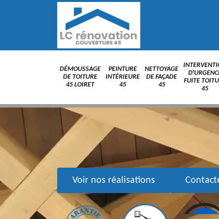
INTERVENT
DÉMOUSSAGE
PEINTURE
NETTOYAGE
D'URGENC
DE TOITURE
INTÉRIEURE
DE FAÇADE
FUITE TOIT
45 LOIRET
45
45
45
Voir nos réalisations
Contact