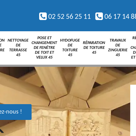
02 52 56 25 11
06 17 14 8
POSE ET
R
ION
NETTOYAGE
HYDOFUGE
TRAVAUX
CHANGEMENT
RÉPARATION
E
DE
DE
DE
DE FENÊTRE
DE TOITURE
CH
URE
TERRASSE
TOITURE
ZINGUERIE
DE TOIT ET
45
D
45
45
45
VELUX 45
ET
ez-nous !