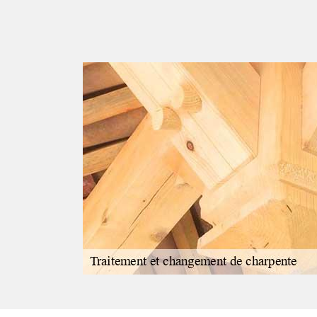
nte ?
s sauter lorsque
arche qui vous
ver le prestataire
ons complètes
ous faire appel.
nce et dans un