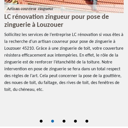
LC rénovation zingueur pour pose de
N
zinguerie à Louzouer
d
Sollicitez les services de l’entreprise LC rénovation si vous êtes à
Fo
s
la recherche d’un artisan couvreur pour pose de zinguerie à
en
n
Louzouer 45210. Grâce à une zinguerie de toit, votre couverture
ch
 de
résistera efficacement aux intempéries. En effet, le rôle de la
éq
zinguerie est de renforcer l’étanchéité de la toiture. Notre
ré
intervention en pose de zinguerie se fera dans un total respect
ré
des règles de l’art. Cela peut concerner la pose de la gouttière,
sp
des noues de toit, du faîtage, des rives de toit, des fenêtres de
de
toit, du chéneau, etc.
un
po