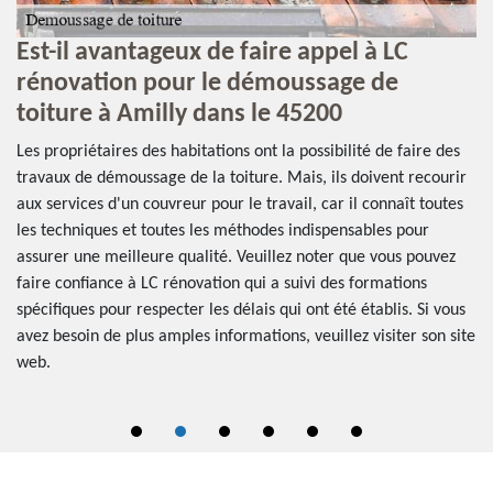
x
Est-il avantageux de faire appel à LC
L
e
rénovation pour le démoussage de
u
toiture à Amilly dans le 45200
d
Les propriétaires des habitations ont la possibilité de faire des
Le
 En
travaux de démoussage de la toiture. Mais, ils doivent recourir
me
aux services d'un couvreur pour le travail, car il connaît toutes
dé
r
les techniques et toutes les méthodes indispensables pour
es
assurer une meilleure qualité. Veuillez noter que vous pouvez
No
faire confiance à LC rénovation qui a suivi des formations
co
il
spécifiques pour respecter les délais qui ont été établis. Si vous
pr
avez besoin de plus amples informations, veuillez visiter son site
te
web.
tr