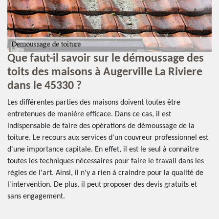
Que faut-il savoir sur le démoussage des
E
toits des maisons à Augerville La Riviere
r
dans le 45330 ?
t
4
le
Les différentes parties des maisons doivent toutes être
ux
entretenues de manière efficace. Dans ce cas, il est
Le
indispensable de faire des opérations de démoussage de la
tr
er
toiture. Le recours aux services d'un couvreur professionnel est
au
d'une importance capitale. En effet, il est le seul à connaître
le
r
toutes les techniques nécessaires pour faire le travail dans les
as
règles de l'art. Ainsi, il n'y a rien à craindre pour la qualité de
fa
l'intervention. De plus, il peut proposer des devis gratuits et
sp
sans engagement.
av
w