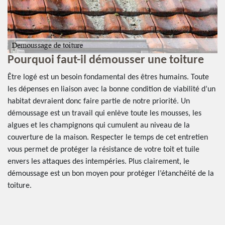
x
Pourquoi faut-il démousser une toiture
L
d
Être logé est un besoin fondamental des êtres humains. Toute
B
les dépenses en liaison avec la bonne condition de viabilité d’un
habitat devraient donc faire partie de notre priorité. Un
Le
démoussage est un travail qui enlève toute les mousses, les
 En
le
algues et les champignons qui cumulent au niveau de la
ef
couverture de la maison. Respecter le temps de cet entretien
r
fa
vous permet de protéger la résistance de votre toit et tuile
né
envers les attaques des intempéries. Plus clairement, le
de
démoussage est un bon moyen pour protéger l’étanchéité de la
il
su
toiture.
ét