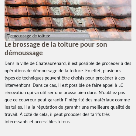
r
Le brossage de la toiture pour son
P
démoussage
Êt
le
Dans la ville de Chateaurenard, il est possible de procéder à des
ha
opérations de démoussage de la toiture. En effet, plusieurs
dé
types de techniques peuvent être choisis pour procéder à ces
u
al
interventions. Dans ce cas, il est possible de faire appel à LC
co
rénovation qui va utiliser une brosse bien dure. N'oubliez pas
vo
que ce couvreur peut garantir l'intégrité des matériaux comme
en
les tuiles. Il a la réputation de garantir une meilleure qualité de
dé
travail. À côté de cela, il peut proposer des tarifs très
to
intéressants et accessibles à tous.
s