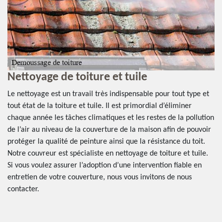
e
Nettoyage de toiture et tuile
L
d
Le nettoyage est un travail très indispensable pour tout type et
tout état de la toiture et tuile. Il est primordial d’éliminer
Da
chaque année les tâches climatiques et les restes de la pollution
de
de l’air au niveau de la couverture de la maison afin de pouvoir
ty
protéger la qualité de peinture ainsi que la résistance du toit.
in
de
Notre couvreur est spécialiste en nettoyage de toiture et tuile.
ré
Si vous voulez assurer l’adoption d’une intervention fiable en
qu
é
entretien de votre couverture, nous vous invitons de nous
le
nt
contacter.
tr
in