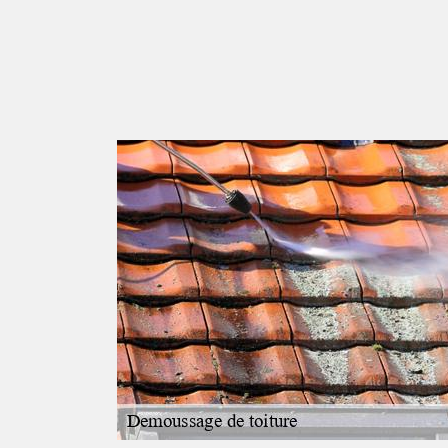
se
 niveau des
5380 ?
la toiture d'une
usses et les
eau de pluie et des
ovation est le
'oubliez pas qu'il