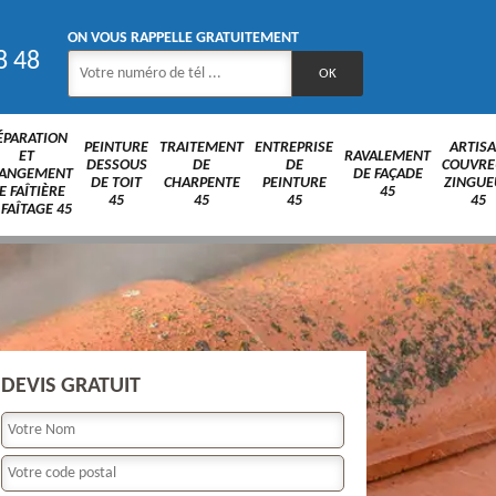
ON VOUS RAPPELLE GRATUITEMENT
8 48
ÉPARATION
PEINTURE
TRAITEMENT
ENTREPRISE
ARTIS
ET
RAVALEMENT
DESSOUS
DE
DE
COUVRE
ANGEMENT
DE FAÇADE
DE TOIT
CHARPENTE
PEINTURE
ZINGUE
E FAÎTIÈRE
45
45
45
45
45
 FAÎTAGE 45
DEVIS GRATUIT