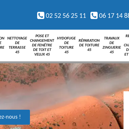
02 52 56 25 11
06 17 14 8
POSE ET
R
ION
NETTOYAGE
HYDOFUGE
TRAVAUX
CHANGEMENT
RÉPARATION
E
DE
DE
DE
DE FENÊTRE
DE TOITURE
CH
URE
TERRASSE
TOITURE
ZINGUERIE
DE TOIT ET
45
D
45
45
45
VELUX 45
ET
ez-nous !