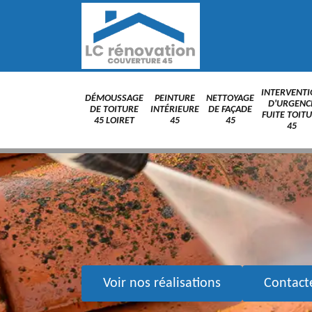
INTERVENT
DÉMOUSSAGE
PEINTURE
NETTOYAGE
D'URGENC
DE TOITURE
INTÉRIEURE
DE FAÇADE
FUITE TOIT
45 LOIRET
45
45
45
Voir nos réalisations
Contact