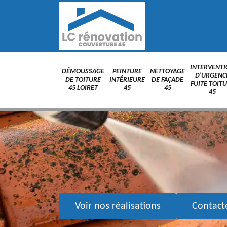
INTERVENT
DÉMOUSSAGE
PEINTURE
NETTOYAGE
D'URGENC
DE TOITURE
INTÉRIEURE
DE FAÇADE
FUITE TOIT
45 LOIRET
45
45
45
Voir nos réalisations
Contact