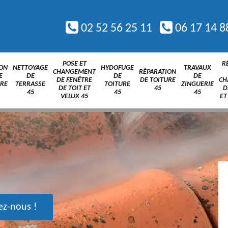
02 52 56 25 11
06 17 14 8
POSE ET
R
ION
NETTOYAGE
HYDOFUGE
TRAVAUX
CHANGEMENT
RÉPARATION
E
DE
DE
DE
DE FENÊTRE
DE TOITURE
CH
URE
TERRASSE
TOITURE
ZINGUERIE
DE TOIT ET
45
D
45
45
45
VELUX 45
ET
ez-nous !