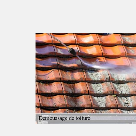
es Bordes
couvreur
 va commencer ses
étape cruciale
l faut procéder à
 de faire des
 Ce professionnel
ns les règles de