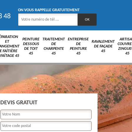
ON VOUS RAPPELLE GRATUITEMENT
8 48
ÉPARATION
PEINTURE
TRAITEMENT
ENTREPRISE
ARTIS
ET
RAVALEMENT
DESSOUS
DE
DE
COUVRE
ANGEMENT
DE FAÇADE
DE TOIT
CHARPENTE
PEINTURE
ZINGUE
E FAÎTIÈRE
45
45
45
45
45
 FAÎTAGE 45
DEVIS GRATUIT