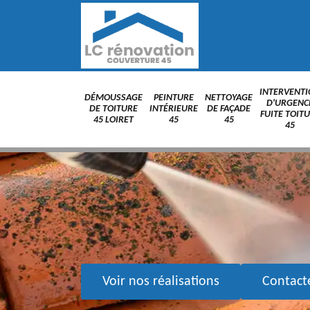
INTERVENT
DÉMOUSSAGE
PEINTURE
NETTOYAGE
D'URGENC
DE TOITURE
INTÉRIEURE
DE FAÇADE
FUITE TOIT
45 LOIRET
45
45
45
Voir nos réalisations
Contact