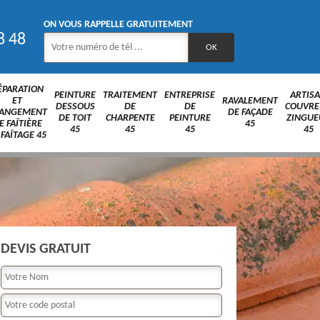
ON VOUS RAPPELLE GRATUITEMENT
8 48
ÉPARATION
PEINTURE
TRAITEMENT
ENTREPRISE
ARTIS
ET
RAVALEMENT
DESSOUS
DE
DE
COUVRE
ANGEMENT
DE FAÇADE
DE TOIT
CHARPENTE
PEINTURE
ZINGUE
E FAÎTIÈRE
45
45
45
45
45
 FAÎTAGE 45
DEVIS GRATUIT