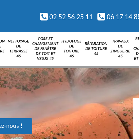
02 52 56 25 11
06 17 14 8
POSE ET
R
ION
NETTOYAGE
HYDOFUGE
TRAVAUX
CHANGEMENT
RÉPARATION
E
DE
DE
DE
DE FENÊTRE
DE TOITURE
CH
URE
TERRASSE
TOITURE
ZINGUERIE
DE TOIT ET
45
D
45
45
45
VELUX 45
ET
ez-nous !