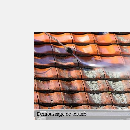
oits des
ues de manière
ns de démoussage
 est d'une
s techniques
n'y a rien à
er des devis