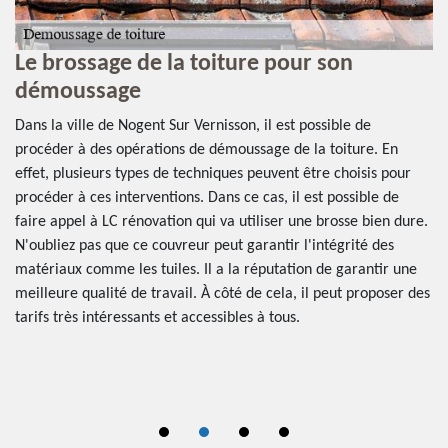
Le brossage de la toiture pour son
E
démoussage
r
t
Dans la ville de Nogent Sur Vernisson, il est possible de
4
procéder à des opérations de démoussage de la toiture. En
es
effet, plusieurs types de techniques peuvent être choisis pour
ns.
Le
procéder à ces interventions. Dans ce cas, il est possible de
ur
tr
faire appel à LC rénovation qui va utiliser une brosse bien dure.
ès
au
N'oubliez pas que ce couvreur peut garantir l'intégrité des
le
matériaux comme les tuiles. Il a la réputation de garantir une
as
meilleure qualité de travail. À côté de cela, il peut proposer des
fa
tarifs très intéressants et accessibles à tous.
er
sp
av
w