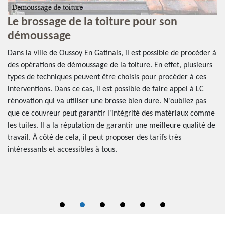
Le brossage de la toiture pour son
À
démoussage
e
d
Dans la ville de Oussoy En Gatinais, il est possible de procéder à
4
des opérations de démoussage de la toiture. En effet, plusieurs
types de techniques peuvent être choisis pour procéder à ces
Il
interventions. Dans ce cas, il est possible de faire appel à LC
il
co
rénovation qui va utiliser une brosse bien dure. N'oubliez pas
av
que ce couvreur peut garantir l'intégrité des matériaux comme
dé
les tuiles. Il a la réputation de garantir une meilleure qualité de
Le
travail. À côté de cela, il peut proposer des tarifs très
es
fo
intéressants et accessibles à tous.
e
de
ta