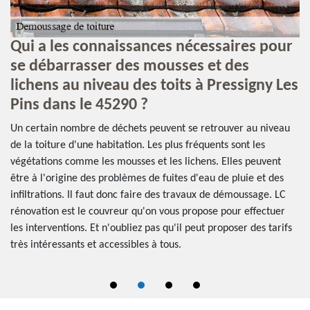
Qui a les connaissances nécessaires pour
L
se débarrasser des mousses et des
l
t
lichens au niveau des toits à Pressigny Les
P
Pins dans le 45290 ?
ion
Le
ir
dé
Un certain nombre de déchets peuvent se retrouver au niveau
En
de la toiture d'une habitation. Les plus fréquents sont les
.
le
végétations comme les mousses et les lichens. Elles peuvent
cô
être à l'origine des problèmes de fuites d'eau de pluie et des
co
infiltrations. Il faut donc faire des travaux de démoussage. LC
in
rénovation est le couvreur qu'on vous propose pour effectuer
ré
les interventions. Et n'oubliez pas qu'il peut proposer des tarifs
de
très intéressants et accessibles à tous.