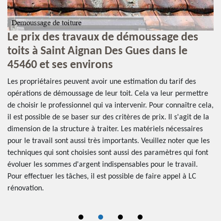
Le prix des travaux de démoussage des
Q
nt
toits à Saint Aignan Des Gues dans le
s
45460 et ses environs
l
D
es
Les propriétaires peuvent avoir une estimation du tarif des
ns.
opérations de démoussage de leur toit. Cela va leur permettre
Un
ur
de choisir le professionnel qui va intervenir. Pour connaître cela,
de
ès
il est possible de se baser sur des critères de prix. Il s'agit de la
vé
dimension de la structure à traiter. Les matériels nécessaires
êt
pour le travail sont aussi très importants. Veuillez noter que les
in
techniques qui sont choisies sont aussi des paramètres qui font
ré
er
évoluer les sommes d'argent indispensables pour le travail.
le
Pour effectuer les tâches, il est possible de faire appel à LC
tr
rénovation.