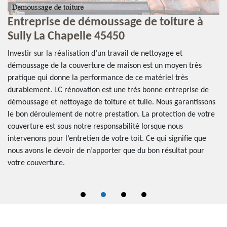
Entreprise de démoussage de toiture à
L
Sully La Chapelle 45450
d
C
Investir sur la réalisation d’un travail de nettoyage et
démoussage de la couverture de maison est un moyen très
Il
pratique qui donne la performance de ce matériel très
ons
op
durablement. LC rénovation est une très bonne entreprise de
ef
démoussage et nettoyage de toiture et tuile. Nous garantissons
pr
le bon déroulement de notre prestation. La protection de votre
pa
couverture est sous notre responsabilité lorsque nous
li
intervenons pour l’entretien de votre toit. Ce qui signifie que
re
vé
nous avons le devoir de n’apporter que du bon résultat pour
pe
votre couverture.
an