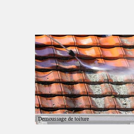
ssage
à des opérations de
s peuvent être
ible de faire appel
as que ce couvreur
réputation de
proposer des tarifs