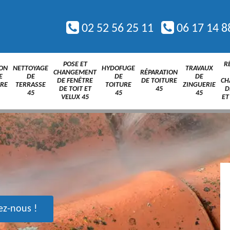
02 52 56 25 11
06 17 14 8
POSE ET
R
ION
NETTOYAGE
HYDOFUGE
TRAVAUX
CHANGEMENT
RÉPARATION
E
DE
DE
DE
DE FENÊTRE
DE TOITURE
CH
URE
TERRASSE
TOITURE
ZINGUERIE
DE TOIT ET
45
D
45
45
45
VELUX 45
ET
ez-nous !