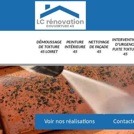
INTERVENT
DÉMOUSSAGE
PEINTURE
NETTOYAGE
D'URGENC
DE TOITURE
INTÉRIEURE
DE FAÇADE
FUITE TOIT
45 LOIRET
45
45
45
Voir nos réalisations
Contact