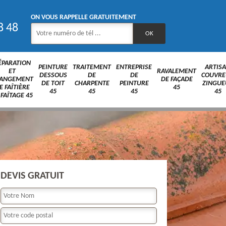
ON VOUS RAPPELLE GRATUITEMENT
8 48
ÉPARATION
PEINTURE
TRAITEMENT
ENTREPRISE
ARTIS
ET
RAVALEMENT
DESSOUS
DE
DE
COUVRE
ANGEMENT
DE FAÇADE
DE TOIT
CHARPENTE
PEINTURE
ZINGUE
E FAÎTIÈRE
45
45
45
45
45
 FAÎTAGE 45
DEVIS GRATUIT