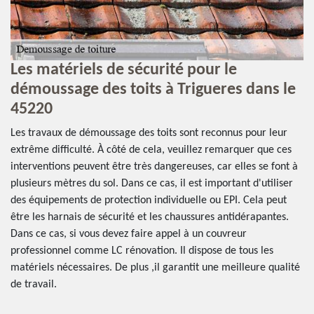
Les matériels de sécurité pour le
Q
démoussage des toits à Trigueres dans le
s
45220
l
n
d
Les travaux de démoussage des toits sont reconnus pour leur
extrême difficulté. À côté de cela, veuillez remarquer que ces
Un
interventions peuvent être très dangereuses, car elles se font à
de
plusieurs mètres du sol. Dans ce cas, il est important d'utiliser
vé
 il
des équipements de protection individuelle ou EPI. Cela peut
êt
être les harnais de sécurité et les chaussures antidérapantes.
in
es
Dans ce cas, si vous devez faire appel à un couvreur
ré
professionnel comme LC rénovation. Il dispose de tous les
le
matériels nécessaires. De plus ,il garantit une meilleure qualité
tr
de travail.