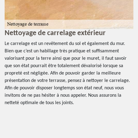
Nettoyage de carrelage extérieur
L
s
Le carrelage est un revêtement du sol et également du mur.
d
Bien que c’est un habillage très pratique et suffisamment
valorisant pour la terre ainsi que pour le muret, il faut savoir
Le
que son état pourrait être totalement dévalorisé lorsque sa
su
propreté est négligée. Afin de pouvoir garder la meilleure
pr
présentation de votre terrasse, pensez à nettoyer le carrelage.
de
Afin de pouvoir disposer longtemps son état neuf, nous vous
so
invitons de ne pas hésiter à nous appeler. Nous assurons la
.
ex
netteté optimale de tous les joints.
ut
de
me
in