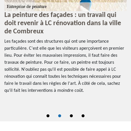
La peinture des façades : un travail qui
E
doit revenir à LC rénovation dans la ville
d
de Combreux
t
v
s
Les façades sont des structures qui ont une importance
particulière. C'est elle que les visiteurs aperçoivent en premier
Po
lieu. Pour éviter les mauvaises impressions, il faut faire des
st
es
travaux de peinture. Pour ce faire, un peintre est toujours
pr
sollicité. N'oubliez pas qu'il est possible de faire appel à LC
mu
rénovation qui connaît toutes les techniques nécessaires pour
es
faire le travail dans les règles de l'art. À côté de cela, sachez
to
qu'il fait les interventions à moindre coût.
rè
am