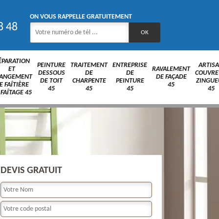
ON VOUS RAPPELLE GRATUITEMENT
8 48
ÉPARATION
PEINTURE
TRAITEMENT
ENTREPRISE
ARTIS
ET
RAVALEMENT
DESSOUS
DE
DE
COUVRE
ANGEMENT
DE FAÇADE
DE TOIT
CHARPENTE
PEINTURE
ZINGUE
E FAÎTIÈRE
45
45
45
45
45
 FAÎTAGE 45
DEVIS GRATUIT