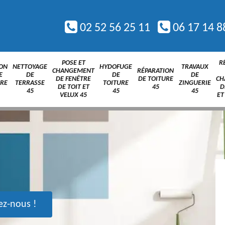
02 52 56 25 11
06 17 14 8
POSE ET
R
ION
NETTOYAGE
HYDOFUGE
TRAVAUX
CHANGEMENT
RÉPARATION
E
DE
DE
DE
DE FENÊTRE
DE TOITURE
CH
URE
TERRASSE
TOITURE
ZINGUERIE
DE TOIT ET
45
D
45
45
45
VELUX 45
ET
ez-nous !