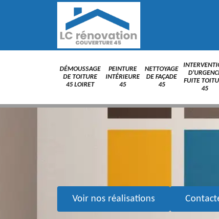
INTERVENT
DÉMOUSSAGE
PEINTURE
NETTOYAGE
D'URGENC
DE TOITURE
INTÉRIEURE
DE FAÇADE
FUITE TOIT
45 LOIRET
45
45
45
Voir nos réalisations
Contact