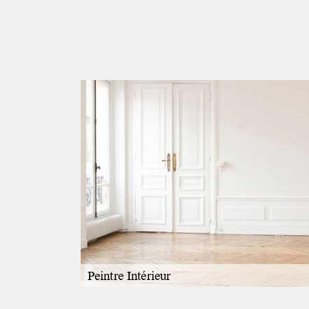
ille de
on. En effet, il
l vaut mieux faire
er le service de LC
vail dans les
l faut que vous
amples