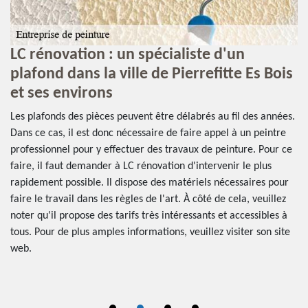
LC rénovation : un spécialiste d'un
À
plafond dans la ville de Pierrefitte Es Bois
l
et ses environs
e
B
Les plafonds des pièces peuvent être délabrés au fil des années.
Dans ce cas, il est donc nécessaire de faire appel à un peintre
Le
professionnel pour y effectuer des travaux de peinture. Pour ce
op
faire, il faut demander à LC rénovation d'intervenir le plus
ire
pe
rapidement possible. Il dispose des matériels nécessaires pour
pr
faire le travail dans les règles de l'art. À côté de cela, veuillez
ca
noter qu'il propose des tarifs très intéressants et accessibles à
tr
tous. Pour de plus amples informations, veuillez visiter son site
ut
qu
web.
er
n'