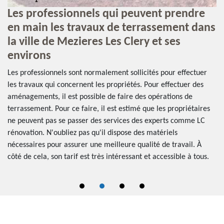
Les professionnels qui peuvent prendre
L
en main les travaux de terrassement dans
o
la ville de Mezieres Les Clery et ses
Le
environs
d'
op
Les professionnels sont normalement sollicités pour effectuer
re
les travaux qui concernent les propriétés. Pour effectuer des
pr
aménagements, il est possible de faire des opérations de
r
le
terrassement. Pour ce faire, il est estimé que les propriétaires
t
in
ne peuvent pas se passer des services des experts comme LC
is.
am
rénovation. N'oubliez pas qu'il dispose des matériels
d'
nécessaires pour assurer une meilleure qualité de travail. À
côté de cela, son tarif est très intéressant et accessible à tous.