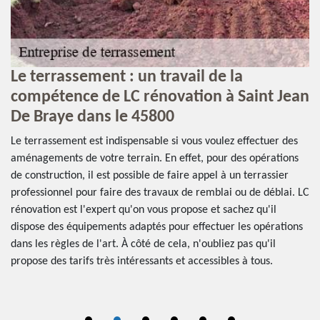
Le terrassement : un travail de la
L
compétence de LC rénovation à Saint Jean
r
De Braye dans le 45800
4
de
ve
Le terrassement est indispensable si vous voulez effectuer des
Po
ce
aménagements de votre terrain. En effet, pour des opérations
te
re
de construction, il est possible de faire appel à un terrassier
ég
professionnel pour faire des travaux de remblai ou de déblai. LC
re
rénovation est l'expert qu'on vous propose et sachez qu'il
so
nt
dispose des équipements adaptés pour effectuer les opérations
po
e
dans les règles de l'art. À côté de cela, n'oubliez pas qu'il
es
propose des tarifs très intéressants et accessibles à tous.
te
l'