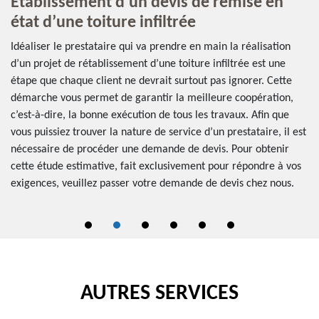
Etablissement d’un devis de remise en
D
état d’une toiture infiltrée
Le
po
Idéaliser le prestataire qui va prendre en main la réalisation
t.
dé
d’un projet de rétablissement d’une toiture infiltrée est une
su
étape que chaque client ne devrait surtout pas ignorer. Cette
ac
démarche vous permet de garantir la meilleure coopération,
ex
c’est-à-dire, la bonne exécution de tous les travaux. Afin que
 il
to
vous puissiez trouver la nature de service d’un prestataire, il est
d’
nécessaire de procéder une demande de devis. Pour obtenir
zo
cette étude estimative, fait exclusivement pour répondre à vos
exigences, veuillez passer votre demande de devis chez nous.
AUTRES SERVICES