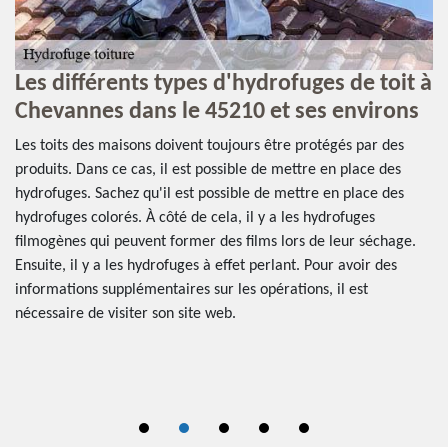
 à
Les différents types d'hydrofuges de toit à
L
Chevannes dans le 45210 et ses environs
p
à
Les toits des maisons doivent toujours être protégés par des
produits. Dans ce cas, il est possible de mettre en place des
Un
hydrofuges. Sachez qu'il est possible de mettre en place des
de
es
hydrofuges colorés. À côté de cela, il y a les hydrofuges
de
filmogènes qui peuvent former des films lors de leur séchage.
co
s
Ensuite, il y a les hydrofuges à effet perlant. Pour avoir des
tr
informations supplémentaires sur les opérations, il est
pr
st
nécessaire de visiter son site web.
vi
ur
po