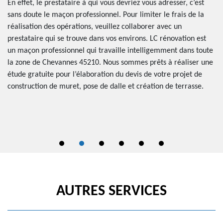
b
En effet, le prestataire à qui vous devriez vous adresser, c’est
es
sans doute le maçon professionnel. Pour limiter le frais de la
t
Il
réalisation des opérations, veuillez collaborer avec un
tre
ma
prestataire qui se trouve dans vos environs. LC rénovation est
di
un maçon professionnel qui travaille intelligemment dans toute
la
la zone de Chevannes 45210. Nous sommes prêts à réaliser une
es
vo
étude gratuite pour l’élaboration du devis de votre projet de
ma
construction de muret, pose de dalle et création de terrasse.
op
ou
AUTRES SERVICES