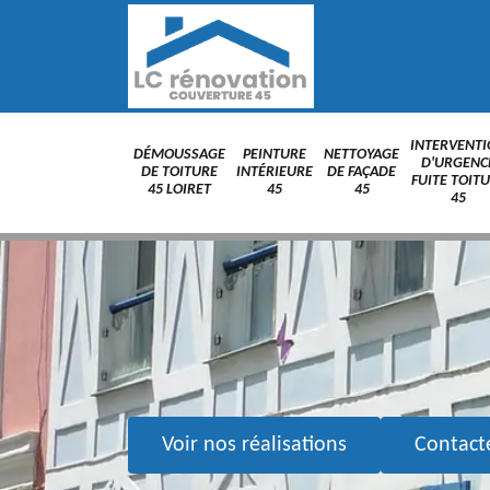
INTERVENT
DÉMOUSSAGE
PEINTURE
NETTOYAGE
D'URGENC
DE TOITURE
INTÉRIEURE
DE FAÇADE
FUITE TOIT
45 LOIRET
45
45
45
Voir nos réalisations
Contact