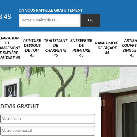
ON VOUS RAPPELLE GRATUITEMENT
8 48
ÉPARATION
PEINTURE
TRAITEMENT
ENTREPRISE
ARTIS
ET
RAVALEMENT
DESSOUS
DE
DE
COUVRE
ANGEMENT
DE FAÇADE
DE TOIT
CHARPENTE
PEINTURE
ZINGUE
E FAÎTIÈRE
45
45
45
45
45
 FAÎTAGE 45
DEVIS GRATUIT