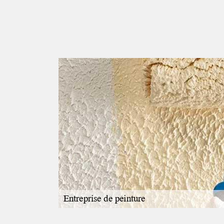
ires pour
une La
une habitation. En
 est très difficile
nnel. C'est la
qui est censé
 l'intervention