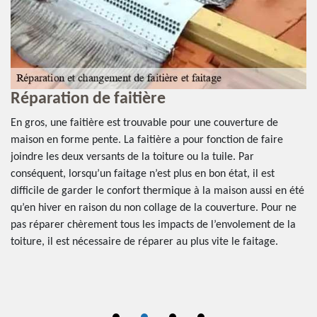
Réparation de faitière
D
es
En gros, une faitière est trouvable pour une couverture de
Sa
se
maison en forme pente. La faitière a pour fonction de faire
to
joindre les deux versants de la toiture ou la tuile. Par
ef
LC
conséquent, lorsqu’un faitage n’est plus en bon état, il est
de
e
difficile de garder le confort thermique à la maison aussi en été
no
qu’en hiver en raison du non collage de la couverture. Pour ne
bâ
pas réparer chèrement tous les impacts de l’envolement de la
la
e
toiture, il est nécessaire de réparer au plus vite le faitage.
to
ré
.
de