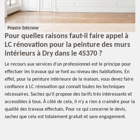
Pour quelles raisons faut-il faire appel à
Q
LC rénovation pour la peinture des murs
i
s
intérieurs à Dry dans le 45370 ?
4
Le recours aux services d'un professionnel est le principe pour
La
effectuer les travaux qui se font au niveau des habitations. En
do
effet, pour la peinture intérieure de la maison, vous devez faire
il
t
confiance à LC rénovation qui connaît toutes les techniques
tr
es
nécessaires. Sachez qu'il propose des tarifs très intéressants et
cô
accessibles à tous. À côté de cela, il n'y a rien à craindre pour la
de
s
qualité des travaux effectués. Pour ce qui concerne le devis,
et
sachez que cela est totalement gratuit et sans engagement.
in
ce