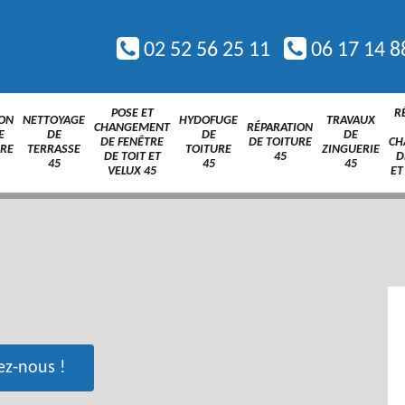
02 52 56 25 11
06 17 14 8
POSE ET
R
ION
NETTOYAGE
HYDOFUGE
TRAVAUX
CHANGEMENT
RÉPARATION
E
DE
DE
DE
DE FENÊTRE
DE TOITURE
CH
URE
TERRASSE
TOITURE
ZINGUERIE
DE TOIT ET
45
D
45
45
45
VELUX 45
ET
ez-nous !