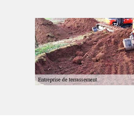
tions qui
s la ville
eau de votre
ion. Sachez qu'il
our effectuer les
qu'il a la maîtrise
règles de l'art.
travail.