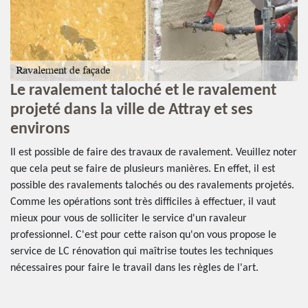
Le ravalement taloché et le ravalement
E
projeté dans la ville de Attray et ses
s
environs
Re
C’
Il est possible de faire des travaux de ravalement. Veuillez noter
En
ce
que cela peut se faire de plusieurs manières. En effet, il est
pr
ir.
possible des ravalements talochés ou des ravalements projetés.
so
t
Comme les opérations sont très difficiles à effectuer, il vaut
et
mieux pour vous de solliciter le service d'un ravaleur
l’
professionnel. C'est pour cette raison qu'on vous propose le
su
service de LC rénovation qui maîtrise toutes les techniques
ré
nécessaires pour faire le travail dans les règles de l'art.
45