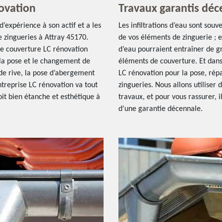
novation
Travaux garantis déc
’expérience à son actif et a les
Les infiltrations d’eau sont so
e zingueries à Attray 45170.
de vos éléments de zinguerie ; et
de couverture LC rénovation
d’eau pourraient entraîner de gr
: la pose et le changement de
éléments de couverture. Et dans
n de rive, la pose d’abergement
LC rénovation pour la pose, rép
ntreprise LC rénovation va tout
zingueries. Nous allons utiliser 
it bien étanche et esthétique à
travaux, et pour vous rassurer, 
d’une garantie décennale.