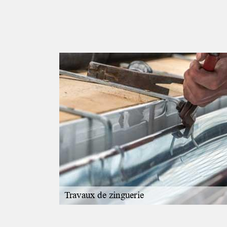
on
s compétences
ingueries à Attray
ts éléments de
 faîtages, etc. Nos
nts de zingueries
ns poser seront
si, fiez-vous à