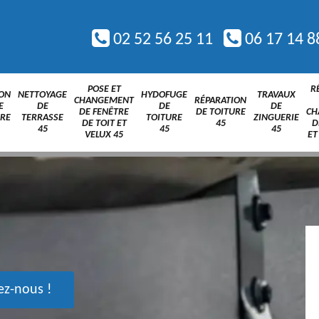
02 52 56 25 11
06 17 14 8
POSE ET
R
ION
NETTOYAGE
HYDOFUGE
TRAVAUX
CHANGEMENT
RÉPARATION
E
DE
DE
DE
DE FENÊTRE
DE TOITURE
CH
URE
TERRASSE
TOITURE
ZINGUERIE
DE TOIT ET
45
D
45
45
45
VELUX 45
ET
ez-nous !