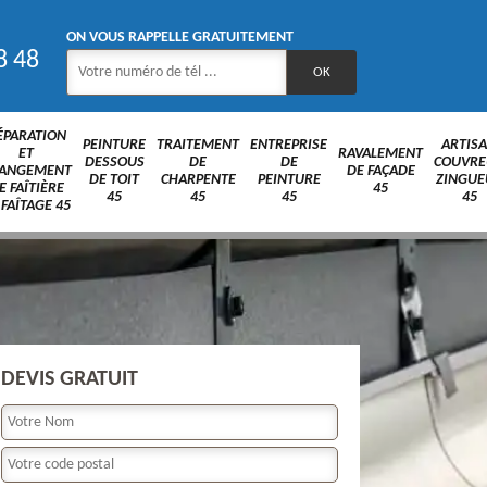
ON VOUS RAPPELLE GRATUITEMENT
8 48
ÉPARATION
PEINTURE
TRAITEMENT
ENTREPRISE
ARTIS
ET
RAVALEMENT
DESSOUS
DE
DE
COUVRE
ANGEMENT
DE FAÇADE
DE TOIT
CHARPENTE
PEINTURE
ZINGUE
E FAÎTIÈRE
45
45
45
45
45
 FAÎTAGE 45
DEVIS GRATUIT