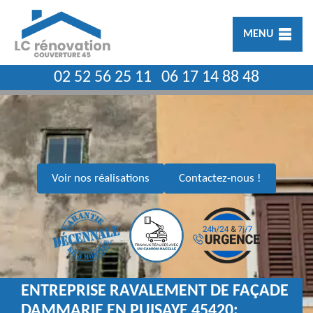
MENU
02 52 56 25 11
06 17 14 88 48
Voir nos réalisations
Contactez-nous !
ENTREPRISE RAVALEMENT DE FAÇADE
DAMMARIE EN PUISAYE 45420: