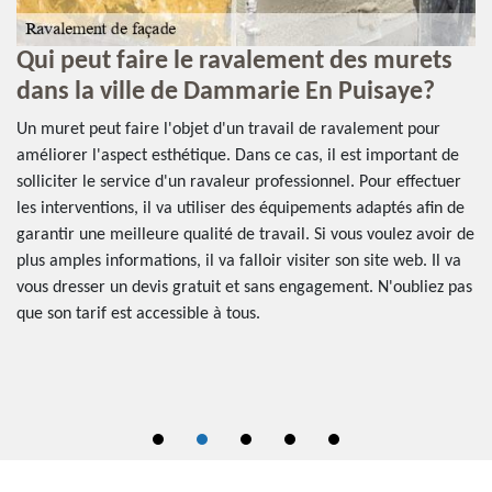
Qui peut faire le ravalement des murets
L
dans la ville de Dammarie En Puisaye?
p
f
Un muret peut faire l'objet d'un travail de ravalement pour
4
améliorer l'aspect esthétique. Dans ce cas, il est important de
solliciter le service d'un ravaleur professionnel. Pour effectuer
Il
les interventions, il va utiliser des équipements adaptés afin de
po
garantir une meilleure qualité de travail. Si vous voulez avoir de
té
op
plus amples informations, il va falloir visiter son site web. Il va
se
vous dresser un devis gratuit et sans engagement. N'oubliez pas
po
que son tarif est accessible à tous.
us
fo
l'
qu