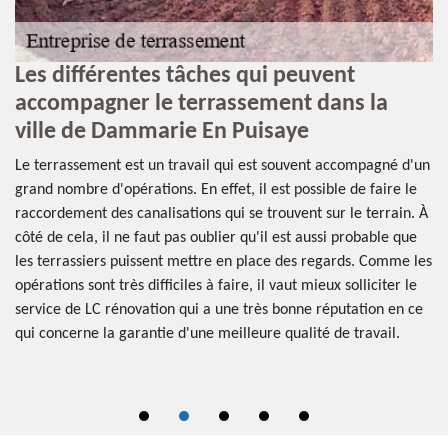
Les différentes tâches qui peuvent
L
accompagner le terrassement dans la
d
ville de Dammarie En Puisaye
d
Le terrassement est un travail qui est souvent accompagné d'un
Un
grand nombre d'opérations. En effet, il est possible de faire le
te
raccordement des canalisations qui se trouvent sur le terrain. À
l'
 LC
côté de cela, il ne faut pas oublier qu'il est aussi probable que
le
les terrassiers puissent mettre en place des regards. Comme les
l'
s
opérations sont très difficiles à faire, il vaut mieux solliciter le
so
service de LC rénovation qui a une très bonne réputation en ce
to
qui concerne la garantie d'une meilleure qualité de travail.
se
in