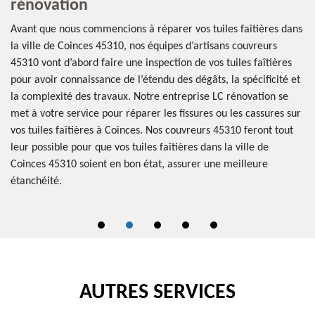
rénovation
r
C
i
Avant que nous commencions à réparer vos tuiles faîtières dans
la ville de Coinces 45310, nos équipes d’artisans couvreurs
LC
45310 vont d’abord faire une inspection de vos tuiles faîtières
qu
el
pour avoir connaissance de l’étendu des dégâts, la spécificité et
fa
e
la complexité des travaux. Notre entreprise LC rénovation se
pr
0
met à votre service pour réparer les fissures ou les cassures sur
hé
ge
vos tuiles faîtières à Coinces. Nos couvreurs 45310 feront tout
pr
age
leur possible pour que vos tuiles faîtières dans la ville de
po
Coinces 45310 soient en bon état, assurer une meilleure
co
étanchéité.
mê
AUTRES SERVICES