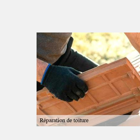
n de
devis pas cher en
s invitons de nous
 une belle
us prions de nous
fectuer cette
itement et c’est