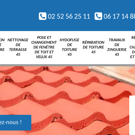
02 52 56 25 11
06 17 14 8
POSE ET
R
ION
NETTOYAGE
HYDOFUGE
TRAVAUX
CHANGEMENT
RÉPARATION
E
DE
DE
DE
DE FENÊTRE
DE TOITURE
CH
URE
TERRASSE
TOITURE
ZINGUERIE
DE TOIT ET
45
D
45
45
45
VELUX 45
ET
ez-nous !