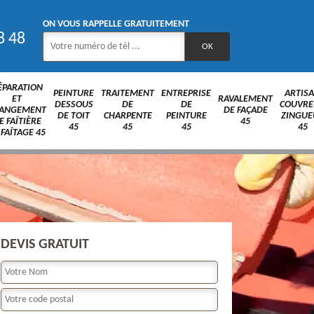
ON VOUS RAPPELLE GRATUITEMENT
8 48
ÉPARATION
PEINTURE
TRAITEMENT
ENTREPRISE
ARTIS
ET
RAVALEMENT
DESSOUS
DE
DE
COUVRE
ANGEMENT
DE FAÇADE
DE TOIT
CHARPENTE
PEINTURE
ZINGUE
E FAÎTIÈRE
45
45
45
45
45
 FAÎTAGE 45
DEVIS GRATUIT