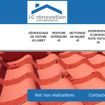
INTERVENT
DÉMOUSSAGE
PEINTURE
NETTOYAGE
D'URGENC
DE TOITURE
INTÉRIEURE
DE FAÇADE
FUITE TOIT
45 LOIRET
45
45
45
Voir nos réalisations
Contact