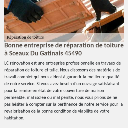
Bonne entreprise de réparation de toiture
F
à Sceaux Du Gatinais 45490
r
LC rénovation est une entreprise professionnelle en travaux de
Se
réparation de toiture et tuile. Nous disposons des matériels de
ré
travail complet qui nous aident à garantir la meilleure qualité
Ga
de notre service. Si vous avez besoin d’un ouvrage satisfaisant
ré
r
pour la remise en état de votre couverture de maison
en
.
perméable, mal isolée ou mal peinte, nous vous prions de ne
in
pas hésiter à compter sur la pertinence de notre service pour la
co
revalorisation de la bonne condition de viabilité de votre
fi
habitation.
no
de